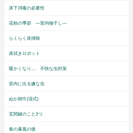
床下消毒の必要性
花粉の季節 ―室内物干し―
らくらく床掃除
床拭きロボット
暖かくなり… 不快な虫対策
室内に出る嫌な虫
ぬか雑巾(湿式)
玄関鍵のこと3つ
春の暴風の後