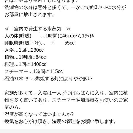
合は、やはり室内干しになります。
洗濯物の水分は意外と多くて、一かごで約3ﾘｯﾄﾙの水分が
お部屋に放出されます。
≪ 室内で発生する水蒸気 ≫
人の体(呼吸) …1時間に46ccから1ﾘｯﾄﾙ
睡眠時(呼吸・汗)… 〃 55cc
入浴…1回に230cc
植物…1時間に84cc
料理…1回に1400cc
スチーマー…1時間に115cc
石油ﾌｧﾝﾋｰﾀｰ…燃焼する灯油よりやや多い
家族が多くて、入浴は一人ずつばらばらに入り、室内に植
物を多く置いてあり、スチーマーや加湿器をお使いのご家
庭の方、
湿度が高くなってはいませんか?
換気をお心がけ頂き、湿度の管理をお願い致します。