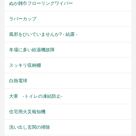
ぬか雑巾フローリングワイパー
ラバーカップ
風邪をひいていませんか? - 結露 -
冬場に多い給湯機故障
スッキリ収納棚
白熱電球
大寒 -トイレの凍結防止-
住宅用火災報知機
洗い出し玄関の掃除