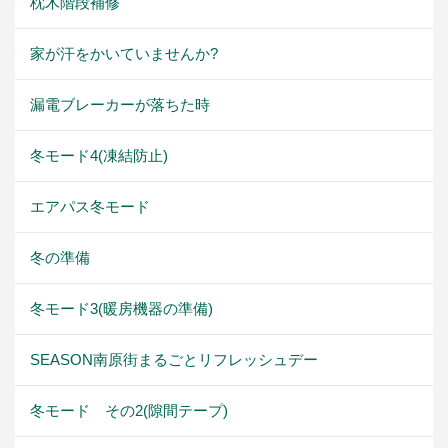
枕木階段補修
家が汗をかいていませんか?
漏電ブレーカーが落ちた時
冬モード4(凍結防止)
エアパス冬モード
冬の準備
冬モード3(暖房機器の準備)
SEASON南原街まるごとリフレッシュデー
冬モード その2(隙間テープ)