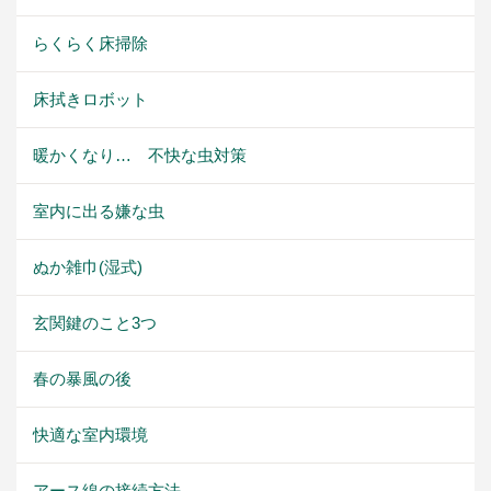
らくらく床掃除
床拭きロボット
暖かくなり… 不快な虫対策
室内に出る嫌な虫
ぬか雑巾(湿式)
玄関鍵のこと3つ
春の暴風の後
快適な室内環境
アース線の接続方法