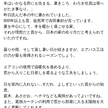
冬はいかなる所にも住まる。暑きころ、わろき住居は堪へ
がたき事なり。」
昨日読んだ本の中に書かれていました。
600年以上も昔、徒然草で吉田兼好が言っています。
夏を中心にして、冬を暖かく過ごせる家。
それが理想だと昔から、日本の家の在り方だと考えられて
いたのですね。
曇りや雨、そして蒸し暑い日が続きますが、エアパス工法
の力が最も発揮されるシーズンでしょう。
エアコンの使用で温暖化を進めるより、
窓から入りこむ日差しを遮るような工夫をしましょう。
日を室内に入れない…すだれ、よしずといった昔からの知
恵。
庭木、あさがお、ヘチマなども風情があってよいですね。
また、遮熱カーテンの利用で窓から部屋に入る太陽熱を大
きく遮断してくれます