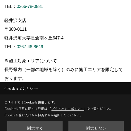
TEL：
0266-78-0881
軽井沢支店
〒389-0111
軽井沢町大字長倉南ヶ丘647-4
TEL：
0267-46-8646
※施工対象エリアについて
長野県内（一部の地域を除く）のみに施工エリアを限定して
おります。
Cookieポリシー
当サイトではCookieを使用します。
Cookieの使用に関する詳細は 「
プライバシーポリシー
」をご覧ください。
Copyright (c) ForestCorporation. All Rights Reserved.
Cookieを受け入れるか拒否するか選択してください。
同意する
同意しない