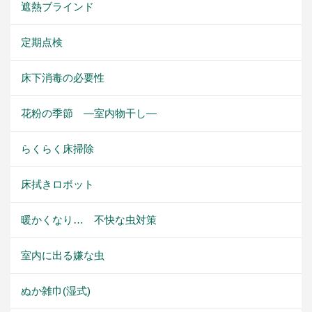
遮熱ブラインド
定期点検
床下消毒の必要性
花粉の季節 ―室内物干し―
らくらく床掃除
床拭きロボット
暖かくなり… 不快な虫対策
室内に出る嫌な虫
ぬか雑巾(湿式)