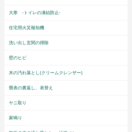
大寒 -トイレの凍結防止-
住宅用火災報知機
洗い出し玄関の掃除
壁のヒビ
木の汚れ落とし(クリームクレンザー)
畳表の裏返し、表替え
ヤニ取り
家鳴り