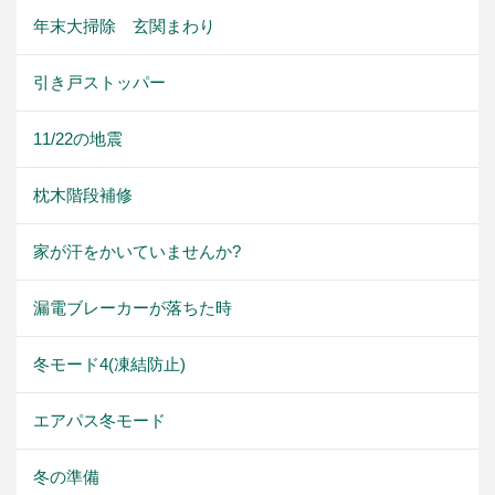
年末大掃除 玄関まわり
引き戸ストッパー
11/22の地震
枕木階段補修
家が汗をかいていませんか?
漏電ブレーカーが落ちた時
冬モード4(凍結防止)
エアパス冬モード
冬の準備