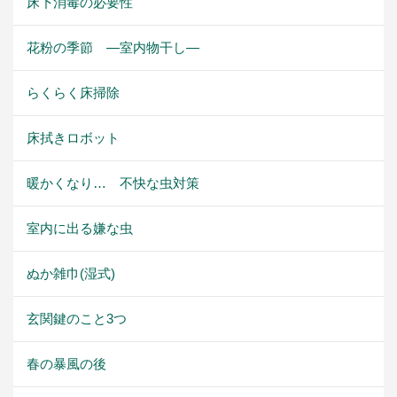
床下消毒の必要性
花粉の季節 ―室内物干し―
らくらく床掃除
床拭きロボット
暖かくなり… 不快な虫対策
室内に出る嫌な虫
ぬか雑巾(湿式)
玄関鍵のこと3つ
春の暴風の後