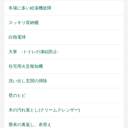
冬場に多い給湯機故障
スッキリ収納棚
白熱電球
大寒 -トイレの凍結防止-
住宅用火災報知機
洗い出し玄関の掃除
壁のヒビ
木の汚れ落とし(クリームクレンザー)
畳表の裏返し、表替え