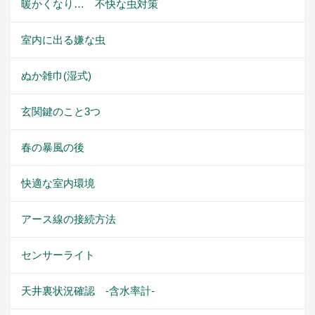
暖かくなり… 不快な虫対策
室内に出る嫌な虫
ぬか雑巾(湿式)
玄関鍵のこと3つ
春の暴風の後
快適な室内環境
アース線の接続方法
センサーライト
天井裏状況確認 -含水率計-