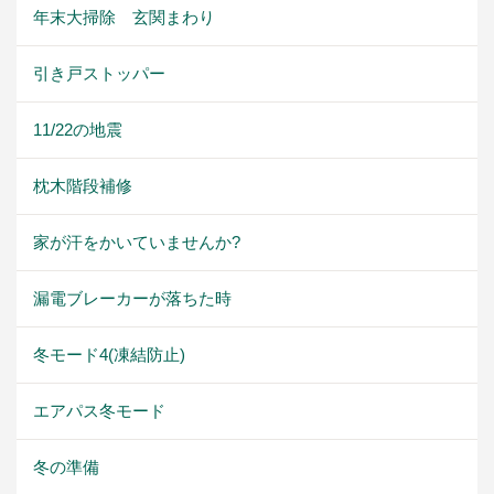
年末大掃除 玄関まわり
引き戸ストッパー
11/22の地震
枕木階段補修
家が汗をかいていませんか?
漏電ブレーカーが落ちた時
冬モード4(凍結防止)
エアパス冬モード
冬の準備