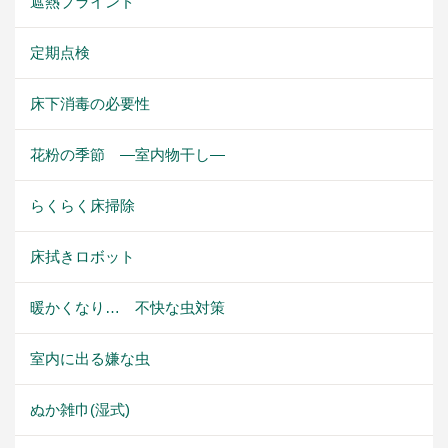
遮熱ブラインド
定期点検
床下消毒の必要性
花粉の季節 ―室内物干し―
らくらく床掃除
床拭きロボット
暖かくなり… 不快な虫対策
室内に出る嫌な虫
ぬか雑巾(湿式)