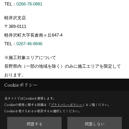
TEL：
0266-78-0881
軽井沢支店
〒389-0111
軽井沢町大字長倉南ヶ丘647-4
TEL：
0267-46-8646
※施工対象エリアについて
長野県内（一部の地域を除く）のみに施工エリアを限定して
おります。
Cookieポリシー
当サイトではCookieを使用します。
Cookieの使用に関する詳細は 「
プライバシーポリシー
」をご覧ください。
Copyright (c) ForestCorporation. All Rights Reserved.
Cookieを受け入れるか拒否するか選択してください。
同意する
同意しない