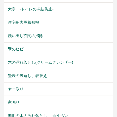
大寒 -トイレの凍結防止-
住宅用火災報知機
洗い出し玄関の掃除
壁のヒビ
木の汚れ落とし(クリームクレンザー)
畳表の裏返し、表替え
ヤニ取り
家鳴り
無垢の木の汚れ落とし -油性ペン-