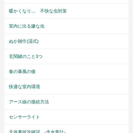
暖かくなり… 不快な虫対策
室内に出る嫌な虫
ぬか雑巾(湿式)
玄関鍵のこと3つ
春の暴風の後
快適な室内環境
アース線の接続方法
センサーライト
天井裏状況確認 -含水率計-