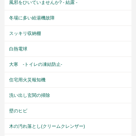
風邪をひいていませんか? - 結露 -
冬場に多い給湯機故障
スッキリ収納棚
白熱電球
大寒 -トイレの凍結防止-
住宅用火災報知機
洗い出し玄関の掃除
壁のヒビ
木の汚れ落とし(クリームクレンザー)