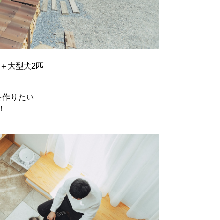
人＋大型犬2匹
を作りたい
！