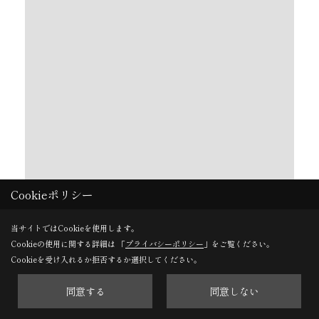
Cookieポリシー
「毎日が土間パ」をコンセプトに、グッドデザイン
賞も受賞した展示場。CUBE型キッチンはゲストと
当サイトではCookieを使用します。
Cookieの使用に関する詳細は 「
プライバシーポリシー
」をご覧ください。
ホストの垣根なくみんなで囲めるので、自然と会話
Cookieを受け入れるか拒否するか選択してください。
も弾みます。
同意する
同意しない
③松本南展示場