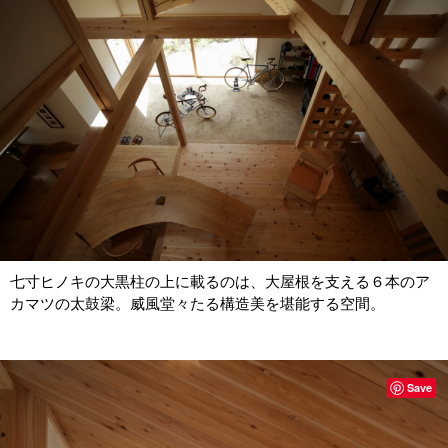
七寸ヒノキの大黒柱の上に載るのは、大屋根を支える６本のア
カマツの太鼓梁。威風堂々たる構造美を堪能する空間。
Save