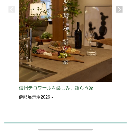
信州テロワールを楽しみ、語らう家
展望サロ
伊那展示場2026～
上田展示場