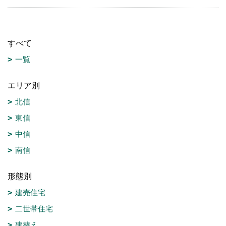
すべて
一覧
エリア別
北信
東信
中信
南信
形態別
建売住宅
二世帯住宅
建替え