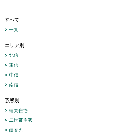
すべて
一覧
エリア別
北信
東信
中信
南信
形態別
建売住宅
二世帯住宅
建替え