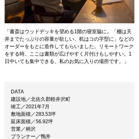
「書斎はウッドデッキを望める1階の寝室脇に。「棚は天
井までたっぷりの容量が欲しい、机はコの字型に」などの
オーダーをもとに造作してもらいました。リモートワーク
をする時、ここは書類が広げやすく片付けもしやすい。1
日中いても集中できる、私のお気に入りの場所です。」
DATA
建設地／北佐久郡軽井沢町
竣工／2021年7月
敷地面積／283.53坪
延床面積／56.92坪
営業／柄沢
プランナー／鴨井