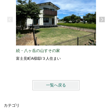
愛犬と過
続・八ヶ岳の山すその家
北佐久郡
富士見町A様邸/３人住まい
vol.4
一覧へ戻る
カテゴリ