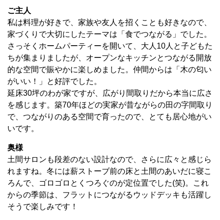
ご主人
私は料理が好きで、家族や友人を招くことも好きなので、
家づくりで大切にしたテーマは「食でつながる」でした。
さっそくホームパーティーを開いて、大人10人と子どもた
ちが集まりましたが、オープンなキッチンとつながる開放
的な空間で賑やかに楽しめました。仲間からは「木の匂い
がいい！」と好評でした。
延床30坪のわが家ですが、広がり間取りだから本当に広さ
を感じます。築70年ほどの実家が昔ながらの田の字間取り
で、つながりのある空間で育ったので、とても居心地がい
いです。
奥様
土間サロンも段差のない設計なので、さらに広々と感じら
れますね。冬には薪ストーブ前の床と土間のあいだに寝こ
ろんで、ゴロゴロとくつろぐのが定位置でした(笑)。これ
からの季節は、フラットにつながるウッドデッキも活躍し
そうで楽しみです！