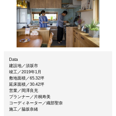
Data
建設地／須坂市
竣工／2019年1月
敷地面積／65.32坪
延床面積／30.42坪
営業／岡澤良充
プランナー／片桐寿美
コーディネーター／織部聖奈
施工／脇坂奈緒