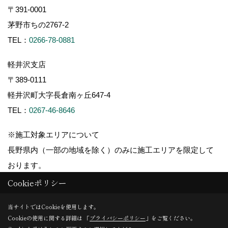
〒391-0001
茅野市ちの2767-2
TEL：
0266-78-0881
軽井沢支店
〒389-0111
軽井沢町大字長倉南ヶ丘647-4
TEL：
0267-46-8646
※施工対象エリアについて
長野県内（一部の地域を除く）のみに施工エリアを限定して
おります。
Cookieポリシー
当サイトではCookieを使用します。
Cookieの使用に関する詳細は 「
プライバシーポリシー
」をご覧ください。
Copyright (c) ForestCorporation. All Rights Reserved.