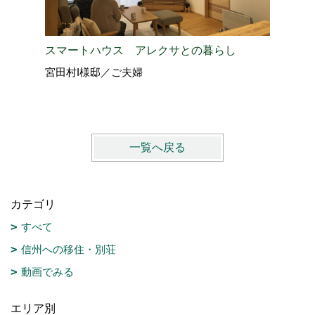
スマートハウス アレクサとの暮らし
バイクガ
宮田村I様邸／ご夫婦
伊那市H
一覧へ戻る
カテゴリ
すべて
信州への移住・別荘
動画でみる
エリア別