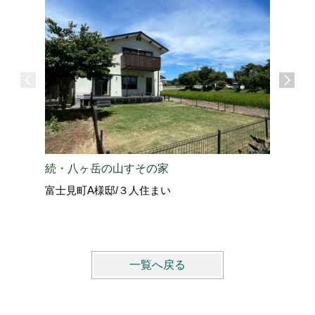
愛犬と過
続・八ヶ岳の山すその家
北佐久郡
富士見町A様邸/３人住まい
vol.4
一覧へ戻る