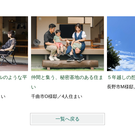
ルのような平
仲間と集う、秘密基地のある住ま
５年越しの
長野市M様邸
い
まい
千曲市O様邸／4人住まい
一覧へ戻る