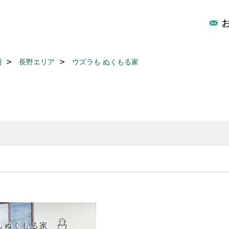
別
長野エリア
ウズラも ぬくもる家