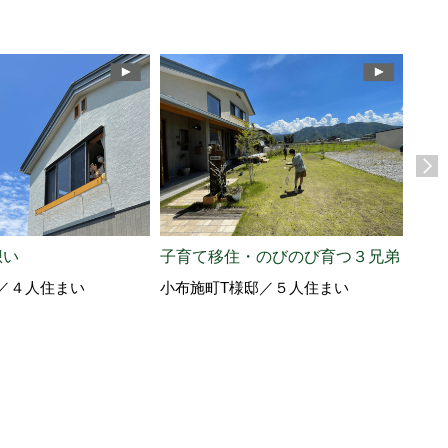
想い
子育て移住・のびのび育つ３兄弟
仲間
／４人住まい
小布施町T様邸／５人住まい
園を
長野