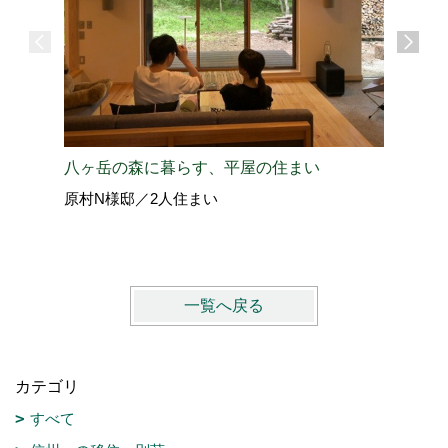
八ヶ岳の森に暮らす、平屋の住まい
東京↔軽
原村N様邸／2人住まい
北佐久郡
PREMI
一覧へ戻る
カテゴリ
すべて