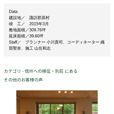
Data
建設地／ 諏訪郡原村
竣 工／ 2015年3月
敷地面積／309.76坪
延床面積／39.60坪
Staff／ プランナー 小川貴司、コーディネーター 織
部聖奈、施工 山住和志
カテゴリ - 信州への移住・別荘 にある
その他のお客様の声