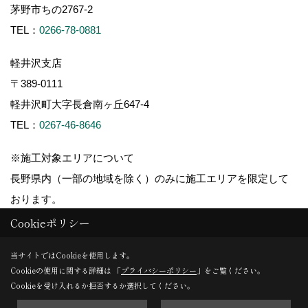
茅野市ちの2767-2
TEL：
0266-78-0881
軽井沢支店
〒389-0111
軽井沢町大字長倉南ヶ丘647-4
TEL：
0267-46-8646
※施工対象エリアについて
長野県内（一部の地域を除く）のみに施工エリアを限定して
おります。
Cookieポリシー
当サイトではCookieを使用します。
Cookieの使用に関する詳細は 「
プライバシーポリシー
」をご覧ください。
Copyright (c) ForestCorporation. All Rights Reserved.
Cookieを受け入れるか拒否するか選択してください。