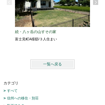
愛犬と過
続・八ヶ岳の山すその家
北佐久郡
富士見町A様邸/３人住まい
vol.4
一覧へ戻る
カテゴリ
すべて
信州への移住・別荘