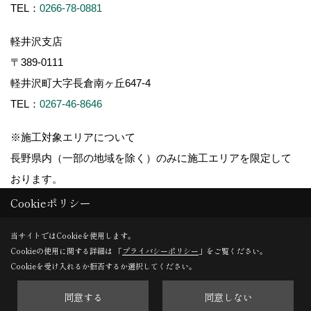
TEL：
0266-78-0881
軽井沢支店
〒389-0111
軽井沢町大字長倉南ヶ丘647-4
TEL：
0267-46-8646
※施工対象エリアについて
長野県内（一部の地域を除く）のみに施工エリアを限定して
おります。
Cookieポリシー
当サイトではCookieを使用します。
Cookieの使用に関する詳細は 「
プライバシーポリシー
」をご覧ください。
Copyright (c) ForestCorporation. All Rights Reserved.
Cookieを受け入れるか拒否するか選択してください。
同意する
同意しない