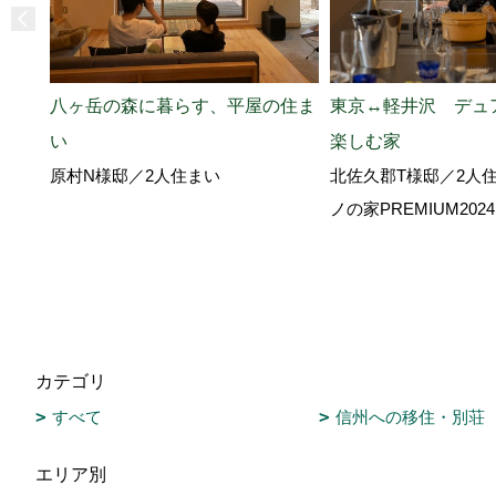
八ヶ岳の森に暮らす、平屋の住ま
東京↔軽井沢 デュ
い
楽しむ家
原村N様邸／2人住まい
北佐久郡T様邸／2人
ノの家PREMIUM20
カテゴリ
すべて
信州への移住・別荘
エリア別