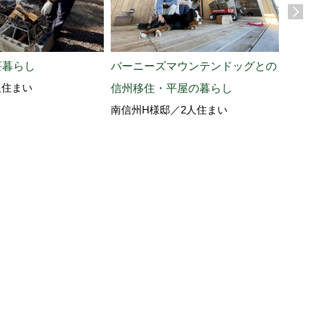
家族
軽井
荘暮らし
バーニーズマウンテンドッグとの
人住まい
信州移住・平屋の暮らし
南信州H様邸／2人住まい