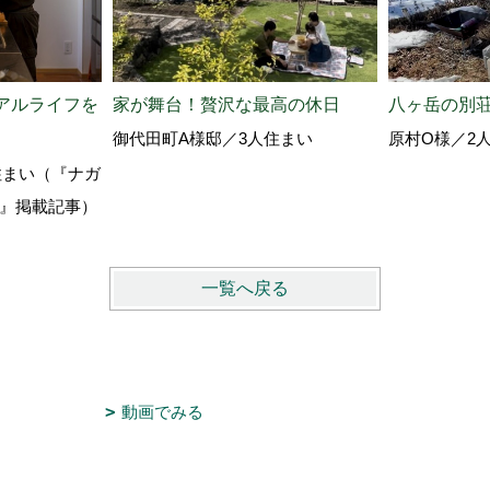
アルライフを
家が舞台！贅沢な最高の休日
八ヶ岳の別
御代田町A様邸／3人住まい
原村O様／2
住まい（『ナガ
24』掲載記事）
一覧へ戻る
動画でみる