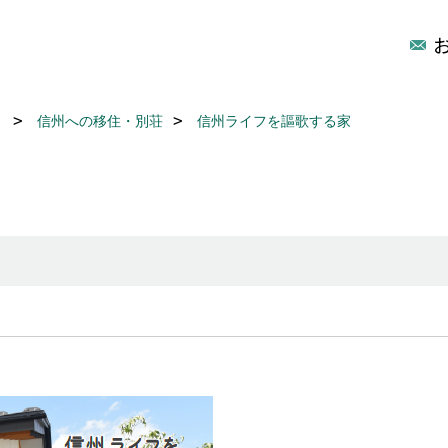
リ
信州への移住・別荘
信州ライフを謳歌する家