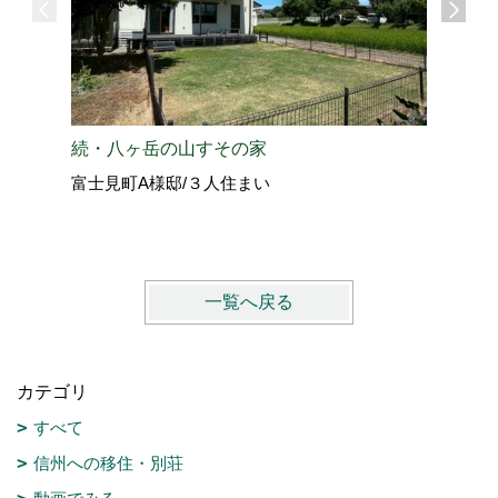
愛犬と過
続・八ヶ岳の山すその家
北佐久郡
富士見町A様邸/３人住まい
vol.4
一覧へ戻る
カテゴリ
すべて
信州への移住・別荘