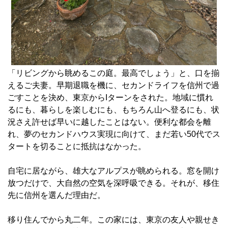
「リビングから眺めるこの庭。最高でしょう」と、口を揃
えるご夫妻。早期退職を機に、セカンドライフを信州で過
ごすことを決め、東京からIターンをされた。地域に慣れ
るにも、暮らしを楽しむにも、もちろん山へ登るにも、状
況さえ許せば早いに越したことはない。便利な都会を離
れ、夢のセカンドハウス実現に向けて、まだ若い50代でス
タートを切ることに抵抗はなかった。
自宅に居ながら、雄大なアルプスが眺められる。窓を開け
放つだけで、大自然の空気を深呼吸できる。それが、移住
先に信州を選んだ理由だ。
移り住んでから丸二年。この家には、東京の友人や親せき