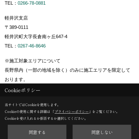
TEL：
0266-78-0881
軽井沢支店
〒389-0111
軽井沢町大字長倉南ヶ丘647-4
TEL：
0267-46-8646
※施工対象エリアについて
長野県内（一部の地域を除く）のみに施工エリアを限定して
おります。
Cookieポリシー
当サイトではCookieを使用します。
Cookieの使用に関する詳細は 「
プライバシーポリシー
」をご覧ください。
Copyright (c) ForestCorporation. All Rights Reserved.
Cookieを受け入れるか拒否するか選択してください。
同意する
同意しない