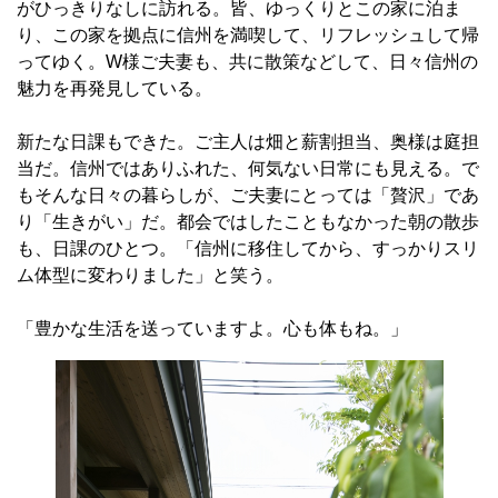
がひっきりなしに訪れる。皆、ゆっくりとこの家に泊ま
り、この家を拠点に信州を満喫して、リフレッシュして帰
ってゆく。W様ご夫妻も、共に散策などして、日々信州の
魅力を再発見している。
新たな日課もできた。ご主人は畑と薪割担当、奥様は庭担
当だ。信州ではありふれた、何気ない日常にも見える。で
もそんな日々の暮らしが、ご夫妻にとっては「贅沢」であ
り「生きがい」だ。都会ではしたこともなかった朝の散歩
も、日課のひとつ。「信州に移住してから、すっかりスリ
ム体型に変わりました」と笑う。
「豊かな生活を送っていますよ。心も体もね。」