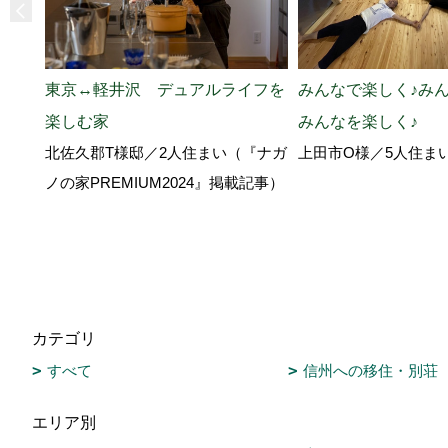
みんなで楽しく♪みん
東京↔軽井沢 デュアルライフを
みんなを楽しく♪
楽しむ家
上田市O様／5人住ま
北佐久郡T様邸／2人住まい（『ナガ
ノの家PREMIUM2024』掲載記事）
カテゴリ
すべて
信州への移住・別荘
エリア別