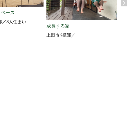
スペース
邸／3人住まい
成長する家
自然
上田市K様邸／
育て
上田