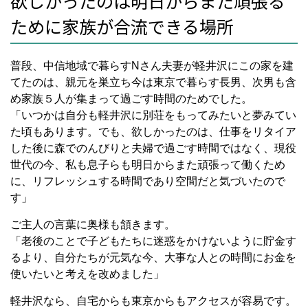
欲しかったのは明日からまた頑張る
ために家族が合流できる場所
普段、中信地域で暮らすNさん夫妻が軽井沢にこの家を建
てたのは、親元を巣立ち今は東京で暮らす長男、次男も含
め家族５人が集まって過ごす時間のためでした。
「いつかは自分も軽井沢に別荘をもってみたいと夢みてい
た頃もあります。でも、欲しかったのは、仕事をリタイア
した後に森でのんびりと夫婦で過ごす時間ではなく、現役
世代の今、私も息子らも明日からまた頑張って働くため
に、リフレッシュする時間であり空間だと気づいたので
す」
ご主人の言葉に奥様も頷きます。
「老後のことで子どもたちに迷惑をかけないように貯金す
るより、自分たちが元気な今、大事な人との時間にお金を
使いたいと考えを改めました」
軽井沢なら、自宅からも東京からもアクセスが容易です。