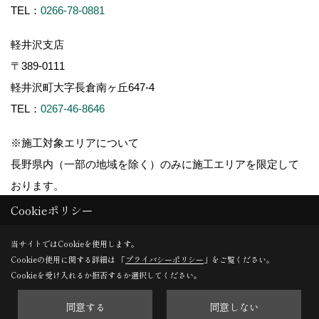
TEL：
0266-78-0881
軽井沢支店
〒389-0111
軽井沢町大字長倉南ヶ丘647-4
TEL：
0267-46-8646
※施工対象エリアについて
長野県内（一部の地域を除く）のみに施工エリアを限定して
おります。
Cookieポリシー
当サイトではCookieを使用します。
Cookieの使用に関する詳細は 「
プライバシーポリシー
」をご覧ください。
Copyright (c) ForestCorporation. All Rights Reserved.
Cookieを受け入れるか拒否するか選択してください。
同意する
同意しない