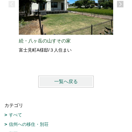
愛犬と過
続・八ヶ岳の山すその家
北佐久郡
富士見町A様邸/３人住まい
vol.4
一覧へ戻る
カテゴリ
すべて
信州への移住・別荘