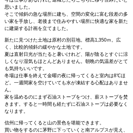
思いました。
そこで傾斜の急な場所に建ち、空間の変化に富む段差の多
い家を手放し、老後まで住みやすい場所に快適な家を新た
に建築する計画を立てました。
新たに見つけた土地は原村の別荘地。標高1,350ｍ。広
く、比較的傾斜の緩やかな土地です。
夏は直射日光が当たると暑いけれど、陽が陰るとすぐに涼
しくなり湿気もほとんどありません。朝晩の気温差がとて
も気持ちいいです。
冬場は仕事を終えて金曜の夜に帰ってくると室内は8℃ほ
ど。一週間家を空けていても水が凍結する心配はありませ
ん。
家を温めるのにまず石油ストーブをつけ、薪ストーブを焚
きます。すると一時間も経たずに石油ストーブは必要なく
なります。
信州に帰ってくると山の景色を堪能できます。
買い物をするのに茅野に下っていくと南アルプスが見え、