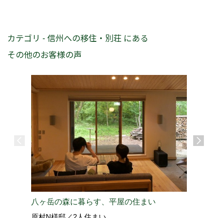
カテゴリ - 信州への移住・別荘 にある
その他のお客様の声
八ヶ岳の森に暮らす、平屋の住まい
東京↔軽
原村N様邸／2人住まい
北佐久郡