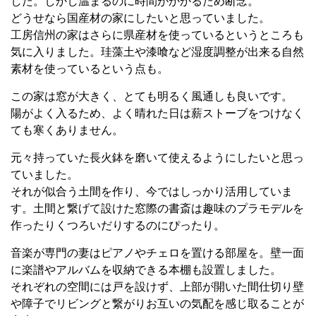
した。しかし温まるのに時間がかかるため断念。
どうせなら国産材の家にしたいと思っていました。
工房信州の家はさらに県産材を使っているというところも
気に入りました。珪藻土や漆喰など湿度調整が出来る自然
素材を使っているという点も。
この家は窓が大きく、とても明るく風通しも良いです。
陽がよく入るため、よく晴れた日は薪ストーブをつけなく
ても寒くありません。
元々持っていた長火鉢を磨いて使えるようにしたいと思っ
ていました。
それが似合う土間を作り、今ではしっかり活用していま
す。土間と繋げて設けた窓際の書斎は趣味のプラモデルを
作ったりくつろいだりするのにぴったり。
音楽が専門の妻はピアノやチェロを置ける部屋を。壁一面
に楽譜やアルバムを収納できる本棚も設置しました。
それぞれの空間には戸を設けず、上部が開いた間仕切り壁
や障子でリビングと繋がりお互いの気配を感じ取ることが