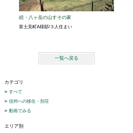
愛犬と過
続・八ヶ岳の山すその家
北佐久郡
富士見町A様邸/３人住まい
vol.4
一覧へ戻る
カテゴリ
すべて
信州への移住・別荘
動画でみる
エリア別