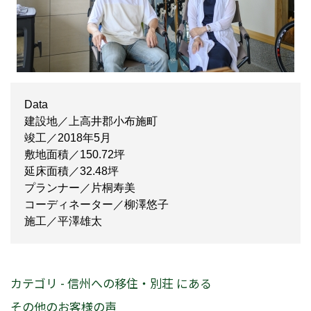
Data
建設地／上高井郡小布施町
竣工／2018年5月
敷地面積／150.72坪
延床面積／32.48坪
プランナー／片桐寿美
コーディネーター／柳澤悠子
施工／平澤雄太
カテゴリ - 信州への移住・別荘 にある
その他のお客様の声