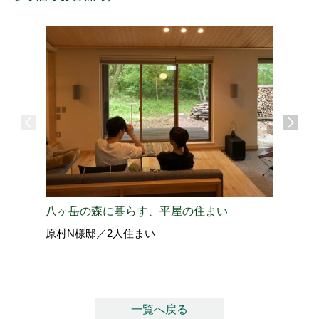
八ヶ岳の森に暮らす、平屋の住まい
東京↔軽
原村N様邸／2人住まい
北佐久郡
PREMI
一覧へ戻る