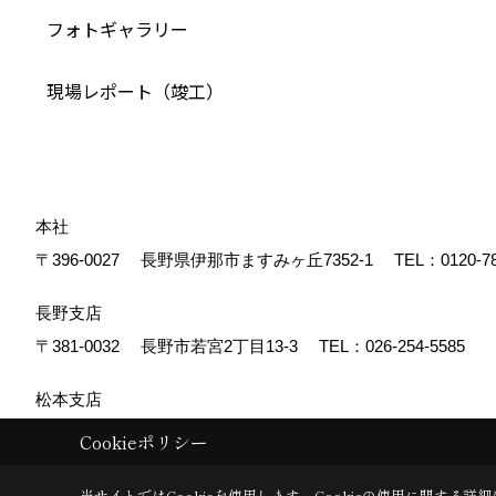
フォトギャラリー
現場レポート（竣工）
本社
〒396-0027
長野県伊那市ますみヶ丘7352-1
TEL：
0120-7
長野支店
〒381-0032
長野市若宮2丁目13-3
TEL：
026-254-5585
松本支店
〒390-0852
松本市島立940-1
TEL：
0263-40-5002
Cookieポリシー
上田営業所
当サイトではCookieを使用します。
Cookieの使用に関する詳細