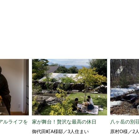
アルライフを
家が舞台！贅沢な最高の休日
八ヶ岳の別
御代田町A様邸／3人住まい
原村O様／2