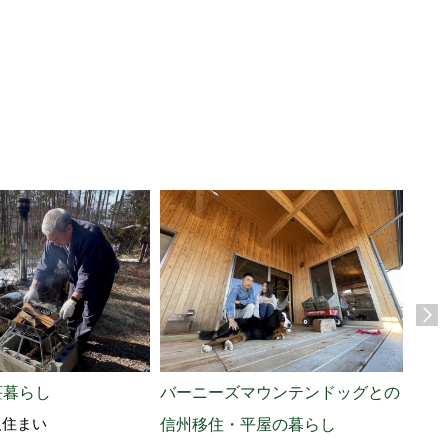
家族
軽井
荘暮らし
バーニーズマウンテンドッグとの
人住まい
信州移住・平屋の暮らし