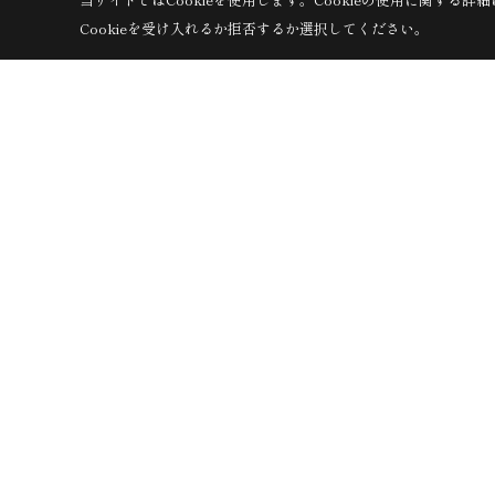
〒386-0001
上田市上田1360-1
TEL：
0268-75-0651
Cookieを受け入れるか拒否するか選択してください。
諏訪支店
〒391-0001
茅野市ちの2767-2
TEL：
0266-78-0881
軽井沢支店
〒389-0111
軽井沢町大字長倉南ヶ丘647-4
TEL：
0267-46
※施工対象エリアについて
長野県内（一部の地域を除く）のみに施工エリアを限定し
サイトマップ
プライバシーポリシー
Copyright (c) ForestCorporation. All Rights Reserved.