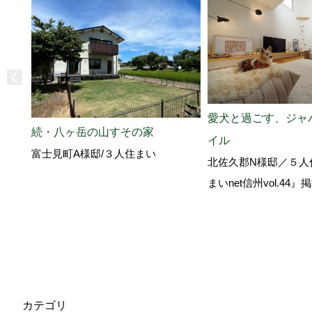
愛犬と過ごす、ジャ
続・八ヶ岳の山すその家
イル
富士見町A様邸/３人住まい
北佐久郡N様邸／５人
まいnet信州vol.44
カテゴリ