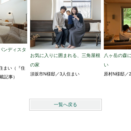
パンディスタ
お気に入りに囲まれる、三角屋根
八ヶ岳の森
の家
い
住まい（『住
須坂市N様邸／3人住まい
原村N様邸／
』掲載記事）
一覧へ戻る