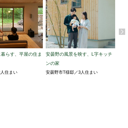
に暮らす、平屋の住ま
安曇野の風景を映す、L字キッチ
東京
ンの家
楽し
2人住まい
安曇野市T様邸／3人住まい
北佐
ノの