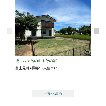
愛犬と過
続・八ヶ岳の山すその家
北佐久郡
富士見町A様邸/３人住まい
vol.4
一覧へ戻る