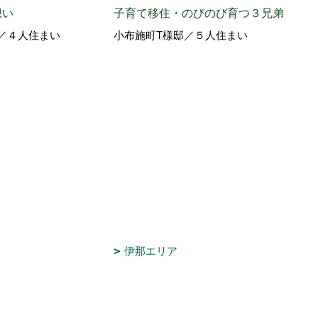
想い
子育て移住・のびのび育つ３兄弟
仲間
／４人住まい
小布施町T様邸／５人住まい
園を
長野
伊那エリア