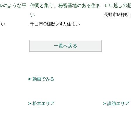
ルのような平
仲間と集う、秘密基地のある住ま
５年越しの
長野市M様邸
い
まい
千曲市O様邸／4人住まい
一覧へ戻る
動画でみる
松本エリア
諏訪エリア