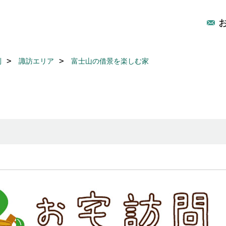
別
諏訪エリア
富士山の借景を楽しむ家