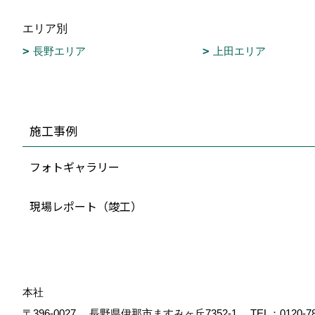
エリア別
長野エリア
上田エリア
施工事例
フォトギャラリー
現場レポート（竣工）
本社
〒396-0027
長野県伊那市ますみヶ丘7352-1
TEL：
0120-7