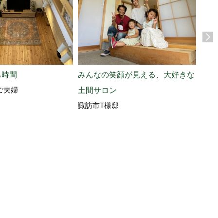
ち時間
みんなの笑顔が見える、大好きな
選ん
ご夫婦
土間サロン
せ
諏訪市T様邸
諏訪
の4