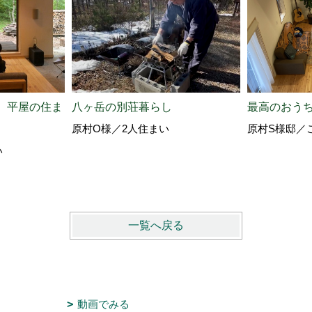
最高のおう
、平屋の住ま
八ヶ岳の別荘暮らし
原村S様邸／
原村O様／2人住まい
い
一覧へ戻る
動画でみる