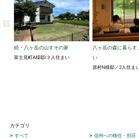
続・八ヶ岳の山すその家
八ヶ岳の森に暮らす
富士見町A様邸/３人住まい
い
原村N様邸／2人住ま
カテゴリ
すべて
信州への移住・別荘