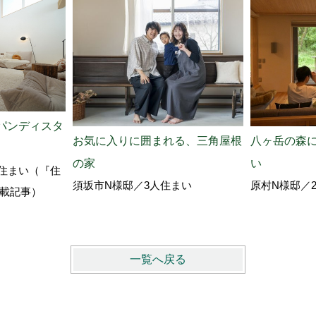
パンディスタ
お気に入りに囲まれる、三角屋根
八ヶ岳の森
の家
い
住まい（『住
須坂市N様邸／3人住まい
原村N様邸／
』掲載記事）
一覧へ戻る