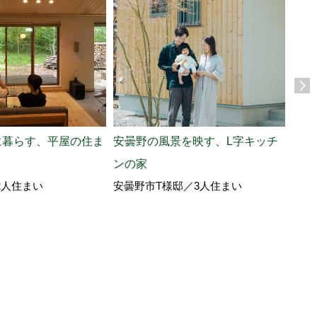
に暮らす、平屋の住ま
安曇野の風景を映す、L字キッチ
東京
ンの家
楽し
2人住まい
安曇野市T様邸／3人住まい
北佐
ノの