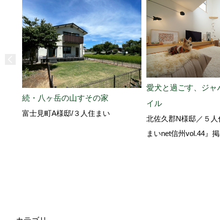
愛犬と過ごす、ジャ
続・八ヶ岳の山すその家
イル
富士見町A様邸/３人住まい
北佐久郡N様邸／５人
まいnet信州vol.44