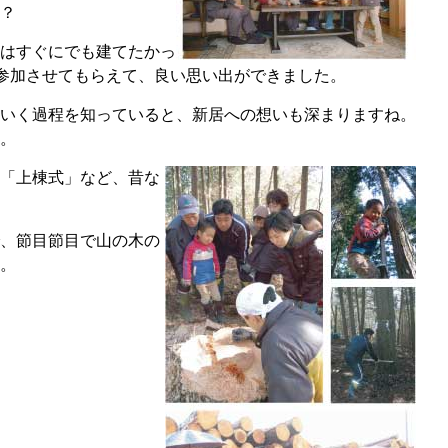
？
はすぐにでも建てたかっ
に参加させてもらえて、良い思い出ができました。
いく過程を知っていると、新居への想いも深まりますね。
。
「上棟式」など、昔な
、節目節目で山の木の
。