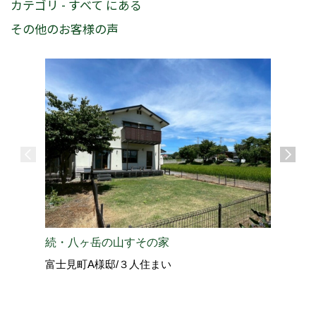
カテゴリ - すべて にある
その他のお客様の声
愛犬と過
続・八ヶ岳の山すその家
北佐久郡
富士見町A様邸/３人住まい
vol.4