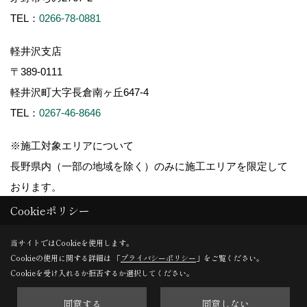
TEL：
0266-78-0881
軽井沢支店
〒389-0111
軽井沢町大字長倉南ヶ丘647-4
TEL：
0267-46-8646
※施工対象エリアについて
長野県内（一部の地域を除く）のみに施工エリアを限定して
おります。
Cookieポリシー
当サイトではCookieを使用します。
Cookieの使用に関する詳細は 「
プライバシーポリシー
」をご覧ください。
Copyright (c) ForestCorporation. All Rights Reserved.
Cookieを受け入れるか拒否するか選択してください。
同意する
同意しない