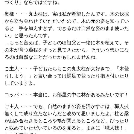
づくり」ならではですね。
奥様・・・丸太柱は、実は私が希望したんです。木の伐採
から立ち会わせていただいたので、木の元の姿を知ってい
ると「手を加えすぎず、できるだけ自然な姿のまま使いた
い」と思ったんです。
…もっと言えば、子どもの頃祖父と一緒に木を植えて、そ
の木が育つ過程をずっと見てきたから、そういう想いにな
るのは自然なことだったかもしれませんね。
ご主人・・・子どもたちもこの丸太柱が大好きで、「木登
りしよう！」と言い合っては裸足で登ったり抱き付いたり
していますよ。
コッパ・・・本当に、お部屋の中に林があるみたいです！
ご主人・・・でも、自然のままの姿を活かすには、職人技
無くして成り立たないんだと改めて思いましたよ。柱と梁
が組み合わさるところや襖が閉まるところなど、ぴったり
と収めていただいているのを見ると、まさに「職人技！」