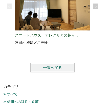
スマートハウス アレクサとの暮らし
バイクガ
宮田村I様邸／ご夫婦
伊那市H
一覧へ戻る
カテゴリ
すべて
信州への移住・別荘