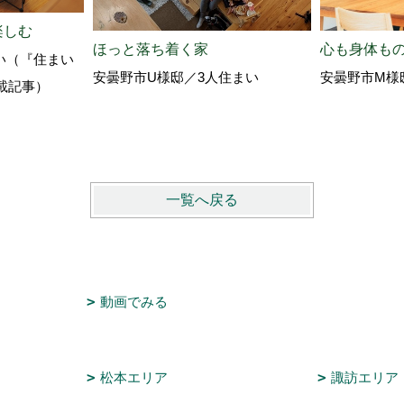
楽しむ
ほっと落ち着く家
心も身体も
い（『住まい
安曇野市U様邸／3人住まい
安曇野市M様
掲載記事）
一覧へ戻る
動画でみる
松本エリア
諏訪エリア