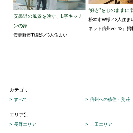
“好き”を心のままに
安曇野の風景を映す、L字キッチ
松本市W様／2人住ま
ンの家
ネット信州vol.42』
安曇野市T様邸／3人住まい
カテゴリ
すべて
信州への移住・別荘
エリア別
長野エリア
上田エリア