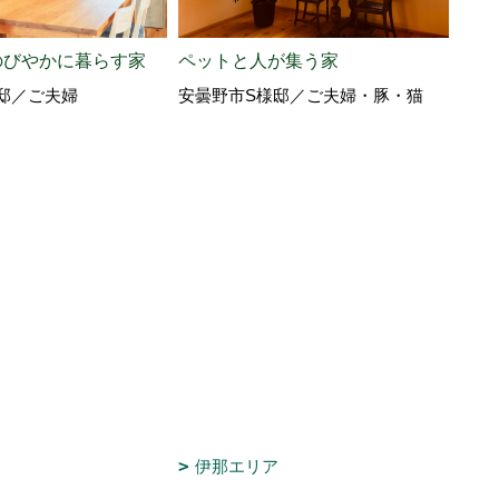
のびやかに暮らす家
ペットと人が集う家
仲間
邸／ご夫婦
安曇野市S様邸／ご夫婦・豚・猫
大町
の4
夫婦
伊那エリア