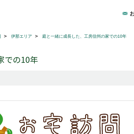
別
伊那エリア
庭と一緒に成長した、工房信州の家での10年
での10年