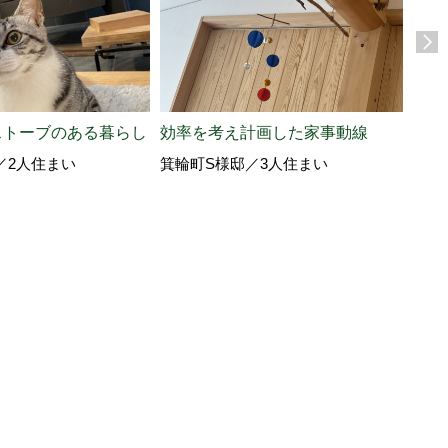
キャ
ストーブのある暮らし
効率を考え計画した家事動線
南信
／2人住まい
箕輪町S様邸／3人住まい
いn