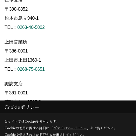
〒390-0852
松本市島立940-1
TEL：
0263-40-5002
上田営業所
〒386-0001
上田市上田1360-1
TEL：
0268-75-0651
諏訪支店
〒391-0001
茅野市ちの2767-2
Cookieポリシー
TEL：
0266-78-0881
当サイトではCookieを使用します。
軽井沢支店
Cookieの使用に関する詳細は 「
プライバシーポリシー
」をご覧ください。
Cookieを受け入れるか拒否するか選択してください。
〒389-0111