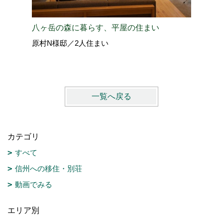
八ヶ岳の森に暮らす、平屋の住まい
東京↔軽
原村N様邸／2人住まい
北佐久郡
PREMI
一覧へ戻る
カテゴリ
すべて
信州への移住・別荘
動画でみる
エリア別