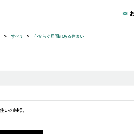
リ
すべて
心安らぐ居間のある住まい
お住いのM様。