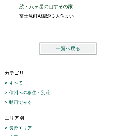
続・八ヶ岳の山すその家
八ヶ岳の
富士見町A様邸/３人住まい
原村N様
一覧へ戻る
カテゴリ
すべて
信州への移住・別荘
動画でみる
エリア別
長野エリア