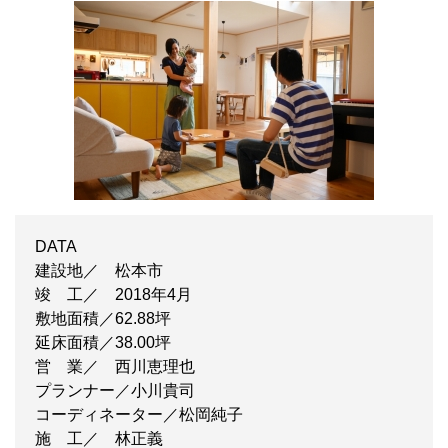
DATA
建設地／ 松本市
竣 工／ 2018年4月
敷地面積／62.88坪
延床面積／38.00坪
営 業／ 西川恵理也
プランナー／小川貴司
コーディネーター／松岡純子
施 工／ 林正義