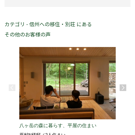
カテゴリ - 信州への移住・別荘 にある
その他のお客様の声
八ヶ岳の森に暮らす、平屋の住まい
東京↔軽
原村N様邸／2人住まい
北佐久郡