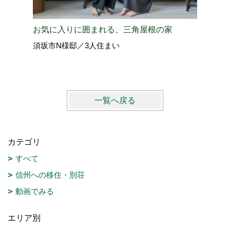
お気に入りに囲まれる、三角屋根の家
グレーカ
須坂市N様邸／3人住まい
千曲市S
一覧へ戻る
カテゴリ
すべて
信州への移住・別荘
動画でみる
エリア別