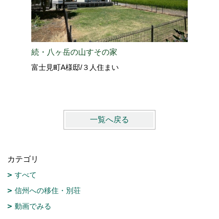
愛犬と過
続・八ヶ岳の山すその家
北佐久郡
富士見町A様邸/３人住まい
vol.4
一覧へ戻る
カテゴリ
すべて
信州への移住・別荘
動画でみる