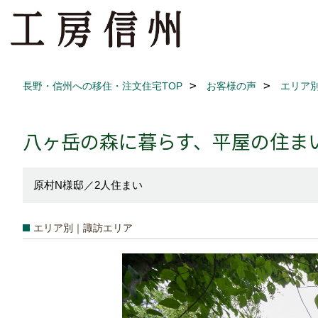
長野・信州への移住・注文住宅TOP
お客様の声
エリア
八ヶ岳の森に暮らす、平屋の住ま
原村N様邸／2人住まい
エリア別｜諏訪エリア