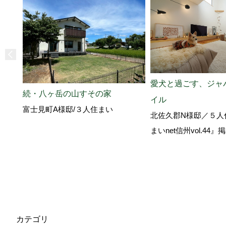
愛犬と過ごす、ジャ
続・八ヶ岳の山すその家
イル
富士見町A様邸/３人住まい
北佐久郡N様邸／５人
まいnet信州vol.44
カテゴリ