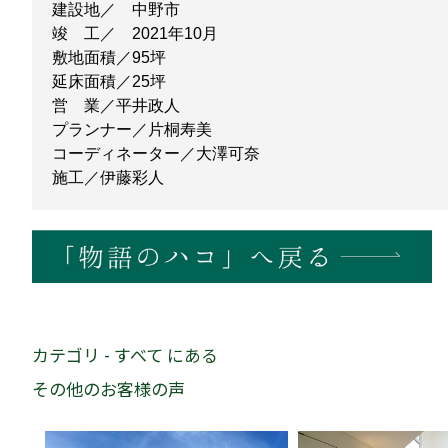
建設地／ 中野市
竣 工／ 2021年10月
敷地面積／95坪
延床面積／25坪
営 業／平井政人
プランナー／片桐寿美
コーディネーター／大澤可奈
施工／伊藤彩人
カテゴリ - すべて にある
その他のお客様の声