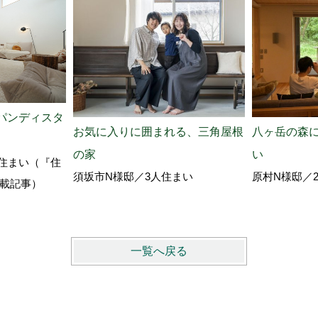
パンディスタ
お気に入りに囲まれる、三角屋根
八ヶ岳の森
の家
い
住まい（『住
須坂市N様邸／3人住まい
原村N様邸／
』掲載記事）
一覧へ戻る