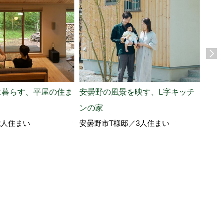
に暮らす、平屋の住ま
安曇野の風景を映す、L字キッチ
東京
ンの家
楽し
2人住まい
安曇野市T様邸／3人住まい
北佐
ノの