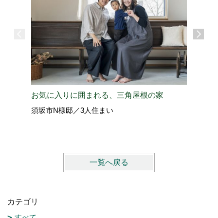
お気に入りに囲まれる、三角屋根の家
グレーカ
須坂市N様邸／3人住まい
千曲市S
一覧へ戻る
カテゴリ
すべて