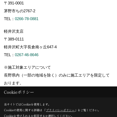
〒391-0001
茅野市ちの2767-2
TEL：
0266-78-0881
軽井沢支店
〒389-0111
軽井沢町大字長倉南ヶ丘647-4
TEL：
0267-46-8646
※施工対象エリアについて
長野県内（一部の地域を除く）のみに施工エリアを限定して
おります。
Cookieポリシー
当サイトではCookieを使用します。
Cookieの使用に関する詳細は 「
プライバシーポリシー
」をご覧ください。
Copyright (c) ForestCorporation. All Rights Reserved.
Cookieを受け入れるか拒否するか選択してください。