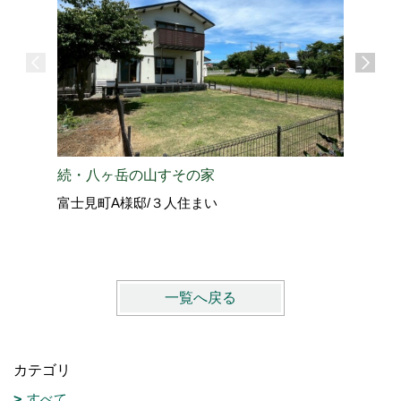
愛犬と過
続・八ヶ岳の山すその家
北佐久郡
富士見町A様邸/３人住まい
vol.4
一覧へ戻る
カテゴリ
すべて