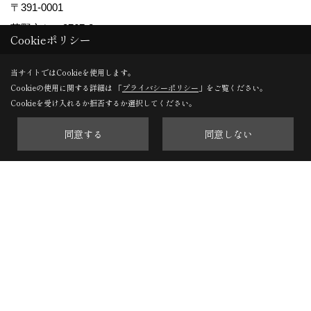
〒391-0001
茅野市ちの2767-2
Cookieポリシー
TEL：
0266-78-0881
当サイトではCookieを使用します。
軽井沢支店
Cookieの使用に関する詳細は 「
プライバシーポリシー
」をご覧ください。
Cookieを受け入れるか拒否するか選択してください。
〒389-0111
軽井沢町大字長倉南ヶ丘647-4
同意する
同意しない
TEL：
0267-46-8646
※施工対象エリアについて
長野県内（一部の地域を除く）のみに施工エリアを限定して
おります。
Copyright (c) ForestCorporation. All Rights Reserved.