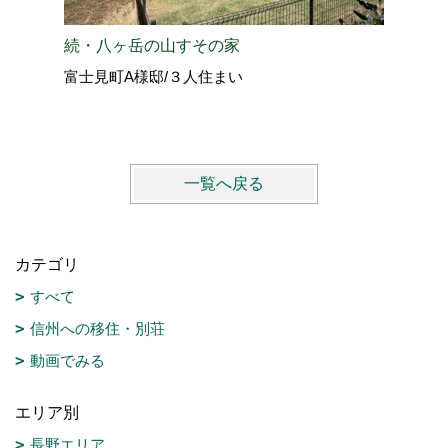
続・八ヶ岳の山すその家
八ヶ岳の
富士見町A様邸/３人住まい
原村N様
一覧へ戻る
カテゴリ
すべて
信州への移住・別荘
動画でみる
エリア別
長野エリア