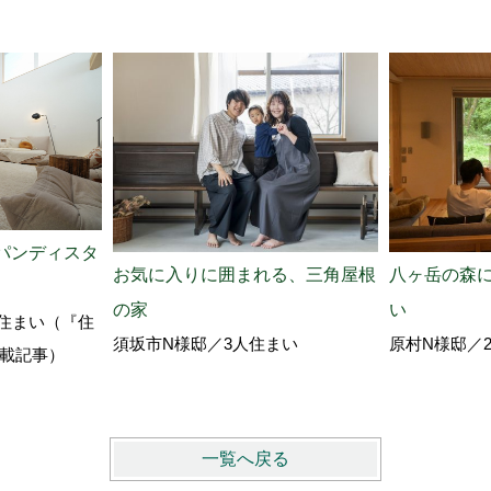
パンディスタ
お気に入りに囲まれる、三角屋根
八ヶ岳の森
の家
い
住まい（『住
須坂市N様邸／3人住まい
原村N様邸／
』掲載記事）
一覧へ戻る