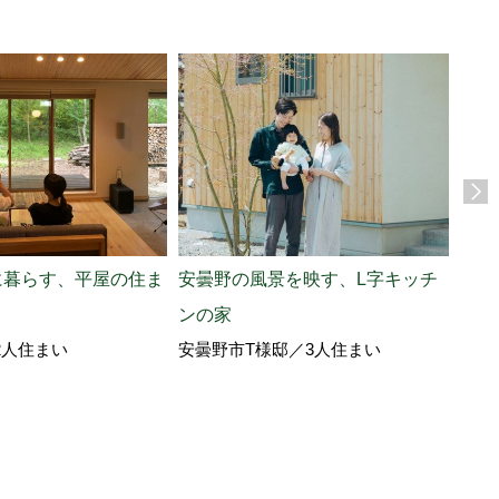
に暮らす、平屋の住ま
安曇野の風景を映す、L字キッチ
東京
ンの家
楽し
2人住まい
安曇野市T様邸／3人住まい
北佐
ノの