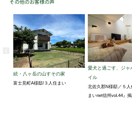
その他のお客様の声
愛犬と過ごす、ジャ
続・八ヶ岳の山すその家
イル
富士見町A様邸/３人住まい
北佐久郡N様邸／５人
まいnet信州vol.44